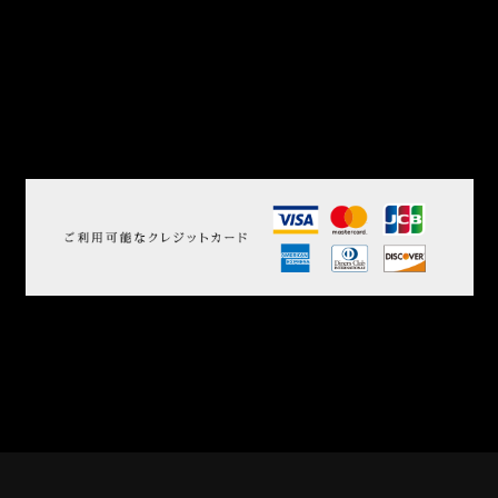
※インボイス対応しています
アクセ
〒377-1711
ス
群馬県吾妻郡草津町草津385
湯畑より徒歩1分、草津温泉バスターミナルより徒歩5分
TEL
0279-88-2641