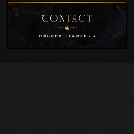
店名
カラオケラウンジ白鳥
店主
美樹
所在地
〒377-1711
群馬県吾妻郡草津町草津385
TEL
0279-88-2641