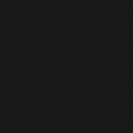
営業時間
19:00~25:00
ご予約
お電話にて承ります
定休日
木曜日（木曜以外にお休みする場合もあります）
お支払い方
現金、各種クレジットカードに対応しております
法
（カード手数料10％いただきます）
（VISA,masterCard,JCB,AMERICAN EXPRE
SS,Diners Club INTERNATIONAL,DISCOVE
R NETWORK）
アクセス
湯畑より徒歩1分、草津温泉バスターミナルより徒歩
5分