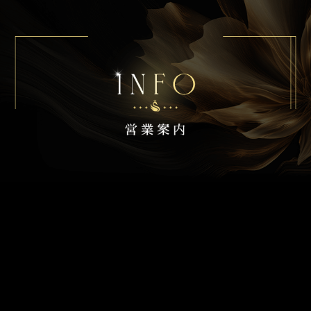
営業時
19:00~25:00
間
ご予約
お電話にて承ります
※日中も転送電話にてお受付致します
定休日
木曜日（木曜以外にお休みする場合もあります）
お支払
現金、各種クレジットカードに対応しております（カード
い方法
手数料10％いただきます）
（VISA,masterCard,JCB,AMERICAN
EXPRESS,Diners Club
INTERNATIONAL,DISCOVER NETWORK）